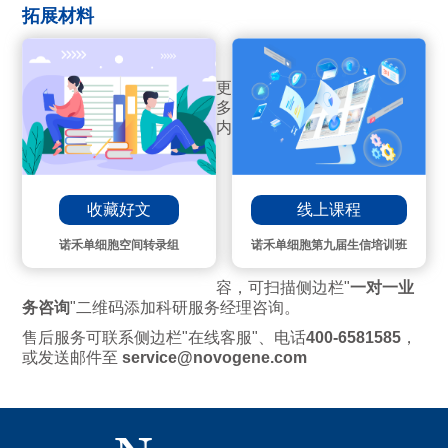
拓展材料
更
多
内
线上课程
收藏好文
诺禾单细胞第九届生信培训班
诺禾单细胞空间转录组
容，可扫描侧边栏"
一对一业
务咨询
"二维码添加科研服务经理咨询。
售后服务可联系侧边栏"在线客服"、电话
400-6581585
，
或发送邮件至
service@novogene.com