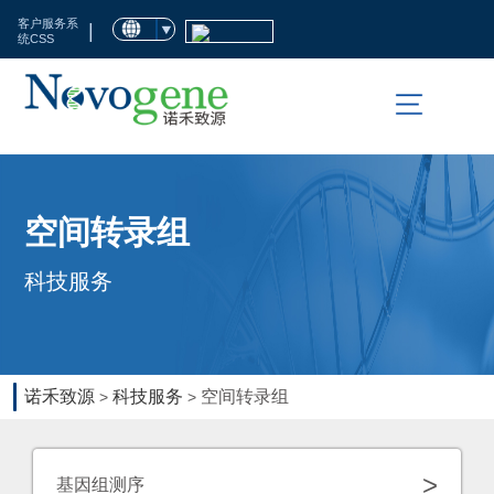
首
客户服务系
|
统CSS
页
市
场
活
科
空间转录组
动
技
科技服务
服
临
务
床
检
生
诺禾致源
科技服务
空间转录组
>
>
测
命
科
资
>
基因组测序