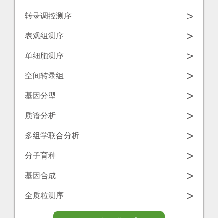
学
源
>
转录调控测序
工
中
诺
>
表观组测序
具
心
禾
>
单细胞测序
致
联
>
空间转录组
源
系
>
基因分型
我
>
质谱分析
们
>
多组学联合分析
>
分子育种
>
基因合成
>
全质粒测序