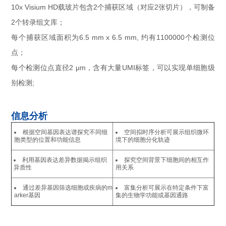
10x Visium HD载玻片包含2个捕获区域（对应2张切片），可制备
2个转录组文库；
每个捕获区域面积为6.5 mm x 6.5 mm, 约有1100000个检测位
点；
每个检测位点直径2 μm，含有大量UMI标签，可以实现单细胞级
别检测;
信息分析
根据空间基因表达谱探究不同细
空间拟时序分析可展示组织微环
胞类型的位置和功能信息
境下的细胞分化轨迹
利用基因表达差异数据揭示组织
探究空间背景下细胞间的相互作
异质性
用关系
通过差异基因筛选细胞或疾病的m
富集分析可展示在特定条件下富
arker基因
集的生物学功能或基因通路