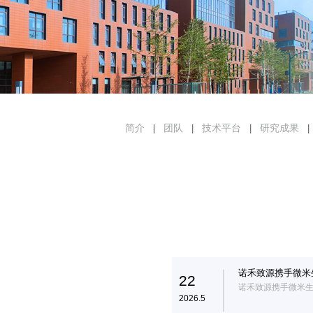
简介
团队
技术平台
研究成果
|
|
|
|
诺禾致源携手微米
22
赛道
诺禾致源携手微米
2026.5