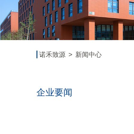
学
源
工
中
诺
具
心
禾
致
联
源
系
诺禾致源
>
新闻中心
我
们
企业要闻