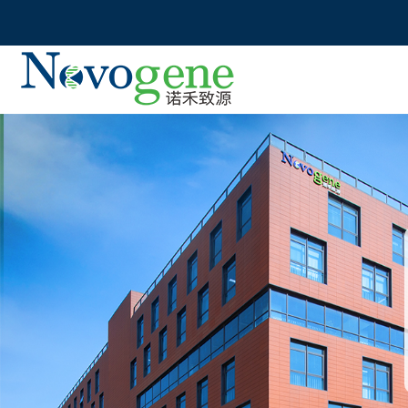
首
页
市
场
活
科
动
技
服
临
务
床
检
生
测
命
科
资