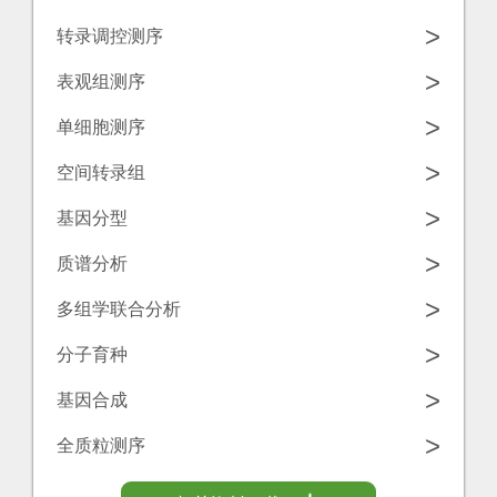
学
源
>
转录调控测序
工
中
诺
>
表观组测序
具
心
禾
>
单细胞测序
致
联
>
空间转录组
源
系
>
基因分型
我
>
质谱分析
们
>
多组学联合分析
>
分子育种
>
基因合成
>
全质粒测序