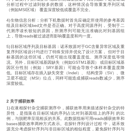
分析过程中过滤到较多的数据，这种情况会导致重复序列区域
（例如MSI区域） 覆盖深度较低或覆盖不完全。
4)生物信息分析：分析下机数据时首先应确定所使用的参考基因
组及目标区域bed文件是否正确。对于高度同源序列， 受制于二
代测序读长较短的原因，所测序列可能无法准确比对到基因组
上，导致reads被过滤进而影响覆盖度和均一度。
5)目标区域序列及目标基因：诺禾致源对于GC含量异常区域及重
复序列区域设计均进行了特殊安排并优化了设计方案， 但对于目
标基因的这些区域，仍然可能出现覆盖度低、测序深度低等情
况。另外，目标区域基因缺失（例如GSTM1基因） 或目标区域基
因区分性别（例如：SRY基因）可能会导致个体样本覆盖度降
低。目标区域存在插入缺失突变（Indel）、 结构变异（SV）、微
卫星不稳定（MSI）位点，同样可能造成捕获reads数减少，测序
深度较低。
2 关于捕获效率
1)在液相探针杂交捕获测序中，捕获效率用来描述探针杂交的特
异性，是指落在目标区域的序列占比对到基因组上的序列 的比
例，与脱靶率呈现相反的关系。此数据指标可用reads捕获效率和
bases捕获效率两种方式表示。在探针序列设计过程 中，诺禾致
源充分考虑探针序列与非目标区域的相似程度，避免探针序列与