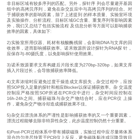
非目标区域有较多序列的匹配。另外，探针序 列会尽量避开基因
组中的高拷贝序列，避免在杂交反应中与高拷贝序列的结合。对
于捕获效率的影响因素，除了上述提到 的样本质量、实验室环境
及实验操作、分析流程、目标区域GC含量、重复序列等影响因素
外，我们又总结了包括实验流程 及信息分析等方面可以影响捕获
效率的因素，具体如下:
2)实验室所用仪器、耗材有核酸酶残留，会影响DNA与文库的回
收效率，进而影响捕获效率。诺禾致源所设计探针为RNA探 针，
应保存与-80摄氏度，以免影响探针使用效果。
3)诺禾致源要求文库构建后片段长度为270bp-320bp，如果文库
插入片段过长，会导致捕获效率降低。
4)文库浓缩时应避免过度干燥造成文库损失，杂交过程中，应按
照SOP投入足量的探针和相应Blocker以保证捕获效率。杂 交温度
控制应严格按照SOP所述在PCR仪中进行，杂交时间应控制在
16h-24h之间。捕获磁珠与杂交产物结合时，应在PCR仪 上操
作，避免杂交产物冷却造成捕获效果不佳。
5)杂交后漂洗体系的严谨性是影响捕获效率的又一个重要因素，
漂洗过程能够去除非特异性杂交，此步温度控制仍然十分重要。
6)Post-PCR过程体系中带有捕获磁珠，实验过程中应尽量将体系
混合均匀并尽快置于PCR仪上反应，避免磁珠黏连或沉降导致目