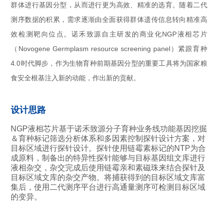
群体进行基因分型，从而进行更为高效、精准的选育。随着二代
测序数据的积累，需求逐渐由全面获得群体遗传信息转向精准高
效检测靶向位点。诺禾致源自主研发的商业化NGP液相芯片
（Novogene Germplasm resource screening panel）紧跟育种
4.0时代脚步，作为生物育种前期基因分型的重要工具将为国家粮
食安全根基注入新的动能，作出新的贡献。
设计思路
NGP液相芯片基于诺禾致源分子育种业务线功能基因挖掘
＆育种标记筛选分析体系和多因素控制探针设计方案，对
目标区域进行探针设计。探针使用链霉素标记的NTP为合
成原料，制备出的特异性探针能够与目标基因组文库进行
液相杂交，杂交完成后使用链霉亲和素磁珠来结合探针及
目标区域文库的杂交产物。将捕获得到的目标区域文库富
集后，使用二代测序平台进行高通量测序可检测目标区域
的变异。