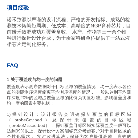
项目经验
诺禾致源以严谨的设计流程、严格的开发指标、成熟的检
测技术铸就短周期、低成本、高精度的NGP育种芯片，目
前诺禾致源成功对覆盖畜牧、 水产、作物等三十余个物
种进行探针设计合成，为十余家科研单位提供了一站式液
相芯片定制化服务。
FAQ
1 关于覆盖度与均一度的问题
覆盖度表示测序数据对于目标区域的覆盖情况；均一度表示各位
点的实际测序深度偏离平均测序深度的情况， 一般以达到平均测
序深度20%的区域占覆盖区域的比例为衡量标准。影响覆盖度和
均一度的因素主要包括：
1)探针设计：设计报告会明确探针覆盖的目标区域
（probeCov.bed）及探针未覆盖的目标区域
（probeMissed.bed）， 探针覆盖目标区域实际覆盖度一般可以
达到99%以上。探针设计方案能够充分考虑客户对于目标区域的
个性化需求， 实时改进算法，保证为客户提供高质、高效的