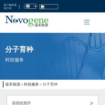
首
客户服务系
|
统CSS
页
市
场
活
科
分子育种
动
技
科技服务
服
临
务
床
检
生
诺禾致源
科技服务
分子育种
>
>
测
命
科
资
>
基因组测序