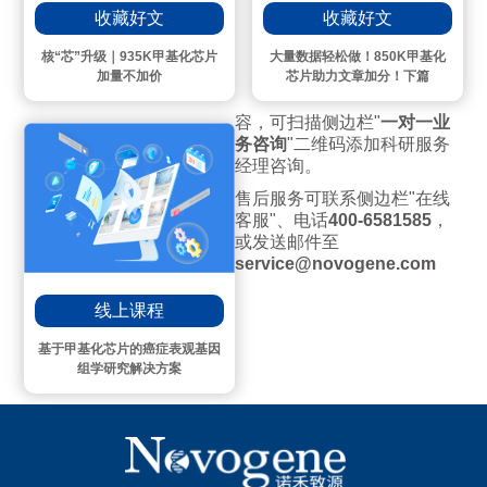
收藏好文
收藏好文
核“芯”升级｜935K甲基化芯片
大量数据轻松做！850K甲基化
加量不加价
芯片助力文章加分！下篇
容，可扫描侧边栏"
一对一业
务咨询
"二维码添加科研服务
经理咨询。
售后服务可联系侧边栏"在线
客服"、电话
400-6581585
，
或发送邮件至
service@novogene.com
线上课程
基于甲基化芯片的癌症表观基因
组学研究解决方案