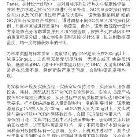
Panel。探针设计过程中，会对目标序列进行热力学稳定性评估，
并对 热力学稳定性低的区域进行剂量补偿。GC含量会对探针的结
合能力以及PCR扩增过程产生较大影响，诺禾致源采用精 细的
GC含量分级策略合成探针。通过调整不同GC含量区域的探针比
例，对目标区域进行高度均一地覆盖。此外，诺禾 致源探针设计
方案能够充分考虑重复序列区域的覆盖度，按照序列在基因组中
的重复程度分级，独立制备并实时调控 探针浓度，以达到数据覆
盖度、均一度与捕获效率的平衡。
2)样本类型与样本质量：提取得到的gDNA总量应在200ng以上，
浓度25ng/μL，主条带完整无明显降解，无蛋白或其 他杂质污
染。低质量gDNA（如FFPE样本提取得到的 DNA）及游离DNA通
常存在总量不足、降解断裂严重等问题，会影响覆盖度和均一
度。
3)实验室环境及实验流程：实验室应保持洁净，实验室所用仪器
设备、耗材、所配试剂应符合PCR实验室标准。实验人 员应严格
按照SOP规程完成实验，实验过程中各项质检数据应达到SOP所
示要求。样本DNA起始投入量是影响均一度的重 要指标，诺禾致
源建议gDNA投入量为200ng，cfDNA投入量为20ng以上。文库构
建与杂交捕获中PCR的循环数过多，会因 PCR偏好性带来均一度
降低的可能；文库纯化过程中乙醇残留未晾干，会影响文库片段
的回收效率，进而影响覆盖度和 均一度；不同质量样本混合杂交
同样会对数据指标有一定影响。另外，上机测序过程中，测序仪
对于重复序列区域会呈 现出所测碱基质量下降的现象，这会造成