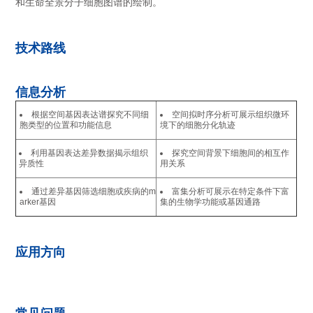
和生命全景分子细胞图谱的绘制。
技术路线
信息分析
根据空间基因表达谱探究不同细
空间拟时序分析可展示组织微环
胞类型的位置和功能信息
境下的细胞分化轨迹
利用基因表达差异数据揭示组织
探究空间背景下细胞间的相互作
异质性
用关系
通过差异基因筛选细胞或疾病的m
富集分析可展示在特定条件下富
arker基因
集的生物学功能或基因通路
应用方向