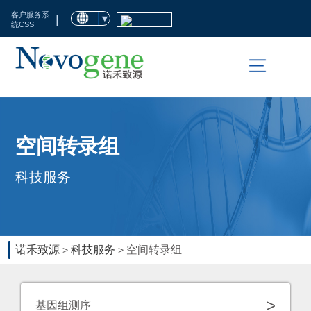
首
客户服务系
|
统CSS
页
市
场
活
科
空间转录组
动
技
科技服务
服
临
务
床
检
生
诺禾致源
科技服务
空间转录组
>
>
测
命
科
资
>
基因组测序