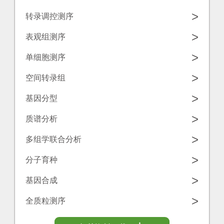
学
源
>
转录调控测序
工
中
诺
>
表观组测序
具
心
禾
>
单细胞测序
致
联
>
空间转录组
源
系
>
基因分型
我
>
质谱分析
们
>
多组学联合分析
>
分子育种
>
基因合成
>
全质粒测序