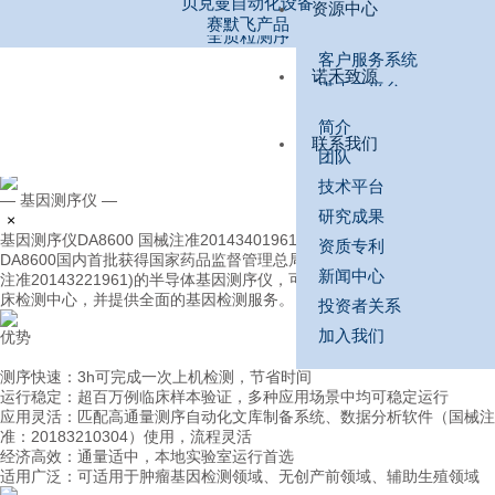
贝克曼自动化设备
优势
资源中心
基因合成
学
源
赛默飞产品
全质粒测序
通量灵活：1-24张芯片/PCR反应，不受耗材规格限制，随时开机检测
客户服务系统
工
中
诺
系统密封：在密封芯片中进行PCR反应，降低污染风险
诺禾致源
精准检测：高灵敏度单位点突变检测，可实现核酸绝对定量
诺禾云平台
操作筒便：仅需在基于芯片的系统中加载样品并读取数据
具
心
禾
送样建议
轻松分析：全中文分析软件，无需复杂手动分析，结果直观安全稳定
简介
联系我们
节省空间：诺禾致源数字PCR系统体积小巧，便于实检室空间合理利用
资料下载
致
联
团队
线上课程
技术平台
源
系
— 基因测序仪 —
案例精选
研究成果
×
基因测序仪DA8600
国械注准20143401961
我
资质专利
DA8600国内首批获得国家药品监督管理总局批准的医疗器械注册证(国械
新闻中心
注准20143221961)的半导体基因测序仪，可广泛应用于各医疗机构的临
们
床检测中心，并提供全面的基因检测服务。
投资者关系
加入我们
优势
测序快速：3h可完成一次上机检测，节省时间
运行稳定：超百万例临床样本验证，多种应用场景中均可稳定运行
应用灵活：匹配高通量测序自动化文库制备系统、数据分析软件（国械注
准：20183210304）使用，流程灵活
经济高效：通量适中，本地实验室运行首选
适用广泛：可适用于肿瘤基因检测领域、无创产前领域、辅助生殖领域