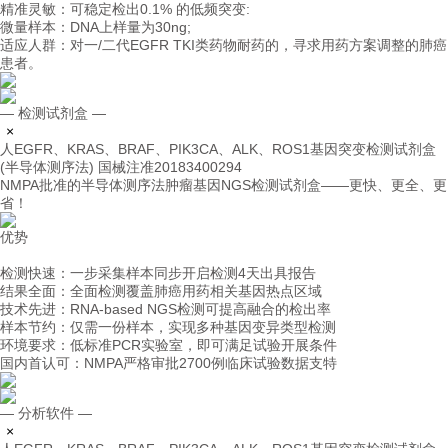
精准灵敏：可稳定检出0.1% 的低频突变:
微量样本：DNA上样量为30ng;
适应人群：对一/二代EGFR TKI类药物耐药的，寻求用药方案调整的肺癌
患者。
— 检测试剂盒 —
×
人EGFR、KRAS、BRAF、PIK3CA、ALK、ROS1基因突变检测试剂盒
(半导体测序法)
国械注准20183400294
NMPA批准的半导体测序法肿瘤基因NGS检测试剂盒——更快、更全、更
省！
优势
检测快速：一步采集样本同步开启检测4天出具报告
结果全面：全面检测覆盖肺癌用药相关基因热点区域
技术先进：RNA-based NGS检测可提高融合的检出率
样本节约：仅需一份样本，实现多种基因变异类型检测
环境要求：低标准PCR实验室，即可满足试验开展条件
国内首认可：NMPA严格审批2700例临床试验数据支特
— 分析软件 —
×