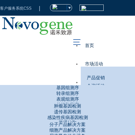
肿瘤用药指导及辅助判断
首
|
通过基因检测技术分析肿瘤相关变异信息，基于分子分型结果辅助临床医
客户服务系统CSS
生进行精准诊断，根据患者检测结果向临床医生提供个性化用药指导建
页
议，提高临床精准诊疗水平。
诺禾致源
>
市
临床疾病检测及诊断
>
场
首页
肿瘤基因检测
>
活
科
肿瘤诊断和治疗
肿瘤分子病理整体解决方案
市场活动
动
技
从试剂到软件，全流程合规
产品促销
服
临
科技服务
— 芯片阅读仪 —
会议活动
基因组测序
×
务
床
转录组测序
芯片阅读仪 Digital PCR NG
津械注准 20222220082
网络课程
表观组测序
数字 PCR（芯片法）技术是一种新的核酸检测和定量方法，采用高密度
临床检测
检
生
芯片技术，样本均匀分配至 20000 个单独的纳米硅基反应孔进行独立的
单细胞测序
肿瘤基因检测
PCR 反应，最后通过对每个纳米孔荧光信号的有或无实现核酸绝对定
空间转录组
遗传基因检测
测
量。诺禾致源的数字 PCR 芯片阅读仪⸺Digital PCR NG [津械注准
命
基因分型
感染性疾病基因检测
生命科学工具
20222220082] 已于 2017 获国家药品监督管理局（原国家食品药品监督
质谱分析
分子产品解决方案
管理总局）天津市市场和监督管理委员会批准上市。
科
多组学联合分析
资
细胞产品解决方案
分子育种