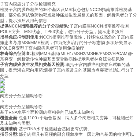
子宫内膜癌分子分型检测研究
检测子宫内膜癌相关的36个基因及MSI状态包括NCCN指南推荐检测基
因、部分临床试验药物靶点及肿痛发生发展相关的基因，解析患者分子分
型，提示预后及用药信息
提供NCCN指南推荐的分子分型结果:
子宫内膜癌NCCN指南推荐检测
POLE突变、MSI状态、TP53状态，进行分子分型，提示患者预后
指导免疫抑制剂使用:
NCCN指南推荐复发性，转移性或高危的子宫内膜
痛患者考虑MSI/MMR检测，作为免疫治疗的分子标志物:多项研究显示
POLE突变型子宫内膜痛患者可使用免疫治疗
林奇综合征筛查:
检测MMR基因(MLH1/MSH2/MSH6/PMS2/EPCAM)胚
系突变，解析遗传性肿瘤基因变异致病性提示患者林奇综合征风险
子宫内膜癌发生发展相关基因检测:
囊括子宫内膜癌相关临床试验的基
因，提示潜在靶向用药;囊括子宫内膜常见的基因热点突变辅助进行分子
分型
肉瘤分子分型辅助诊断
×
肉瘤分子分型辅助诊断
基于RNA水平全面检测肉瘤相关的已知及未知融合
覆盖全面:
包含1100+个融合基因，纳入多个肉瘤相关变异，可检测已知
及未知融合类型.
检测准确:
基于RNA水平检测融合基因更有优势。
指导分型:
部分肉瘤具有高频的融合现象发生，因此融合基因的检测可以