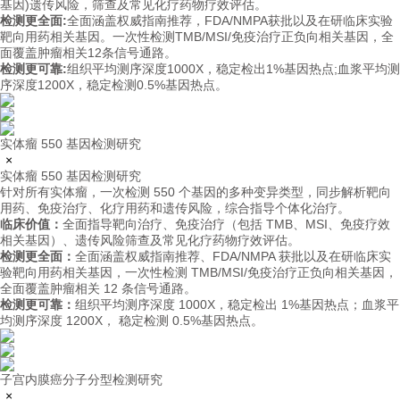
基因)遗传风险，筛查及常见化疗药物疗效评估。
检测更全面:
全面涵盖权威指南推荐，FDA/NMPA获批以及在研临床实验
靶向用药相关基因。一次性检测TMB/MSI/免疫治疗正负向相关基因，全
面覆盖肿瘤相关12条信号通路。
检测更可靠:
组织平均测序深度1000X，稳定检出1%基因热点;血浆平均测
序深度1200X，稳定检测0.5%基因热点。
实体瘤 550 基因检测研究
×
实体瘤 550 基因检测研究
针对所有实体瘤，一次检测 550 个基因的多种变异类型，同步解析靶向
用药、免疫治疗、化疗用药和遗传风险，综合指导个体化治疗。
临床价值：
全面指导靶向治疗、免疫治疗（包括 TMB、MSI、免疫疗效
相关基因）、遗传风险筛查及常见化疗药物疗效评估。
检测更全面：
全面涵盖权威指南推荐、FDA/NMPA 获批以及在研临床实
验靶向用药相关基因，一次性检测 TMB/MSI/免疫治疗正负向相关基因，
全面覆盖肿瘤相关 12 条信号通路。
检测更可靠：
组织平均测序深度 1000X，稳定检出 1%基因热点；血浆平
均测序深度 1200X， 稳定检测 0.5%基因热点。
子宫内膜癌分子分型检测研究
×