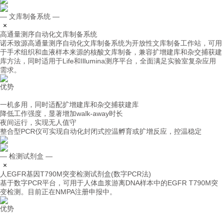
— 文库制备系统 —
×
高通量测序自动化文库制备系统
诺禾致源高通量测序自动化文库制备系统为开放性文库制备工作站，可用
于手术组织和血液样本来源的核酸文库制备，兼容扩增建库和杂交捕获建
库方法，同时适用于Life和Illumina测序平台，全面满足实验室复杂应用
需求。
优势
一机多用，同时适配扩增建库和杂交捕获建库
降低工作强度，显著增加walk-away时长
夜间运行，实现无人值守
整合型PCR仪可实现自动化封闭式控温孵育或扩增反应，控温稳定
— 检测试剂盒 —
×
人EGFR基因T790M突变检测试剂盒(数字PCR法)
基于数字PCR平台，可用于人体血浆游离DNA样本中的EGFR T790M突
变检测。目前正在NMPA注册申报中。
优势