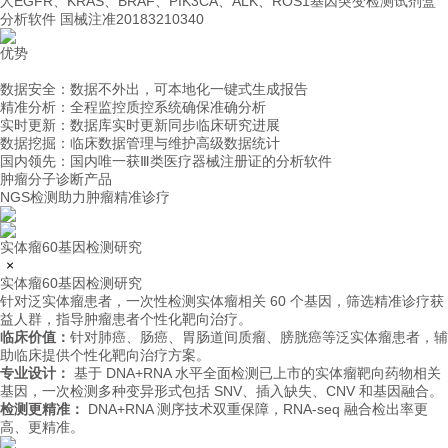
人EGFR、KRAS、BRAF、PIK3CA、ALK、ROS1基因突变检测试剂盒
分析软件
国械注准20183210340
优势
数据安全：数据不外出，可本地化一键式生成报告
精准分析：全程监控质控系统确保准确分析
实时更新：数据库实时更新同步临床研究进展
数据挖掘：临床数据管理与维护高级数据统计
国内领先：国内唯一获Ⅲ类医疗器械注册证的分析软件
肿瘤分子诊断产品
NGS检测助力肿瘤精准诊疗
实体瘤60基因检测研究
×
实体瘤60基因检测研究
针对泛实体瘤患者，一次性检测实体瘤相关 60 个基因，筛选精准诊疗获
益人群，指导肿瘤患者个性化靶向治疗。
临床价值：
针对肺癌、肠癌、胃肠道间质瘤、膀胱癌等泛实体瘤患者，辅
助临床提供个性化靶向治疗方案。
专业设计：
基于 DNA+RNA 水平全面检测已上市的实体瘤靶向药物相关
基因，一次检测多种变异形式包括 SNV、插入缺失、CNV 和基因融合。
检测更精准：
DNA+RNA 测序技术双重保障，RNA-seq 融合检出率更
高、更精准。