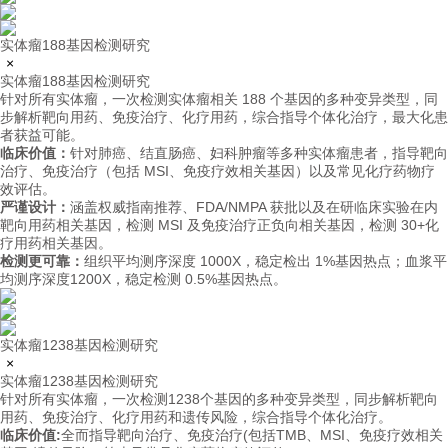
实体瘤188基因检测研究
×
实体瘤188基因检测研究
针对所有实体瘤，一次检测实体瘤相关 188 个基因的多种变异类型，同
步解析靶向用药、免疫治疗、化疗用药，综合指导个体化治疗，最大化患
者获益可能。
临床价值：
针对肺癌、结直肠癌、妇科肿瘤等多种实体瘤患者，指导靶向
治疗、免疫治疗（包括 MSI、免疫疗效相关基因）以及常见化疗药物疗
效评估。
严谨设计：
涵盖权威指南推荐、FDA/NMPA 获批以及在研临床实验在内
靶向用药相关基因，检测 MSI 及免疫治疗正负向相关基因，检测 30+化
疗用药相关基因。
检测更可靠：
组织平均测序深度 1000X，稳定检出 1%基因热点；血浆平
均测序深度1200X，稳定检测 0.5%基因热点。
实体瘤1238基因检测研究
×
实体瘤1238基因检测研究
针对所有实体瘤，一次检测1238个基因的多种变异类型，同步解析靶向
用药、免疫治疗、化疗用药和遗传风险，综合指导个体化治疗。
临床价值:
全而指导靶向治疗、免疫治疗(包括TMB、MSI、免疫疗效相关