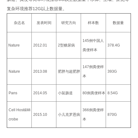
复杂环境推荐12G以上数据量。
杂志名
发表时间
研究方向
样本数
数据量
145例中国人
Nature
2012.01
2型糖尿病
378.4G
粪便样本
147例粪便样
Nature
2013.08
肥胖与超肥胖
393G
本
Pans
2014.05
小鼠肠道
80例粪便样本
8.54G
Cell Host&Mi
366例粪便样
2015.10
小儿克罗恩病
870G
crobe
本