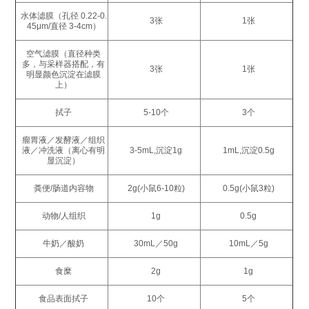
水体滤膜（孔径 0.22-0.
3张
1张
45μm/直径 3-4cm）
空气滤膜（直径种类
多，与采样器搭配，有
3张
1张
明显颜色沉淀在滤膜
上）
拭子
5-10个
3个
瘤胃液／发酵液／组织
液／冲洗液（离心有明
3-5mL,沉淀1g
1mL,沉淀0.5g
显沉淀）
粪便/肠道内容物
2g(小鼠6-10粒)
0.5g(小鼠3粒)
动物/人组织
1g
0.5g
牛奶／酸奶
30mL／50g
10mL／5g
食糜
2g
1g
食品表面拭子
10个
5个