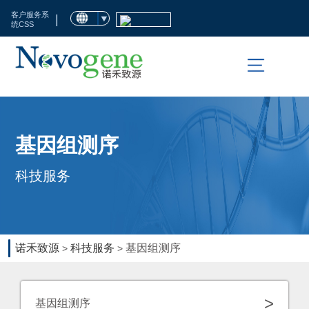
首
客户服务系
|
统CSS
页
市
场
活
科
基因组测序
动
技
科技服务
服
临
务
床
检
生
诺禾致源
科技服务
基因组测序
>
>
测
命
科
资
>
基因组测序