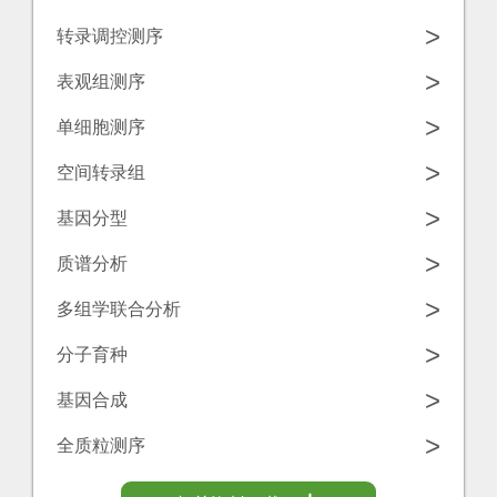
学
源
>
转录调控测序
工
中
诺
>
表观组测序
具
心
禾
>
单细胞测序
致
联
>
空间转录组
源
系
>
基因分型
我
>
质谱分析
们
>
多组学联合分析
>
分子育种
>
基因合成
>
全质粒测序