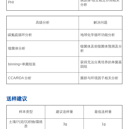
病原体-宿主相互作用相关
PHI
分析
高级分析
解决问题
碳氮硫循环分析
地球化学循环功能分析
噬菌体及前噬菌体预测及分
噬菌体分析
析
获得无法分离培养的单菌基
binning+单菌组装
因组
CCA/RDA 分析
菌群与环境因子相关分析
送样建议
样本类型
建议送样量
最低送样量
土壤/污泥/沉积物/腐殖
3g
1g
质