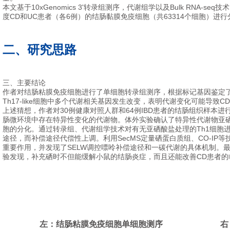
本文基于10xGenomics 3'转录组测序，代谢组学以及Bulk RNA-
度CD和UC患者（各6例）的结肠黏膜免疫细胞（共63314个细胞）进行
二、研究思路
三、主要结论
作者对结肠粘膜免疫细胞进行了单细胞转录组测序，根据标记基因鉴定了36
Th17-like细胞中多个代谢相关基因发生改变，表明代谢变化可能导致
上述猜想，作者对30例健康对照人群和64例IBD患者的结肠组织样本进
肠微环境中存在特异性变化的代谢物。体外实验确认了特异性代谢物亚硒酸
胞的分化。通过转录组、代谢组学技术对有无亚硒酸盐处理的Th1细胞
途径，而补偿途径代偿性上调。利用SecMS定量硒蛋白质组、CO-IP等
重要作用，并发现了SELW调控嘌呤补偿途径和一碳代谢的具体机制。
验发现，补充硒时不但能缓解小鼠的结肠炎症，而且还能改善CD患者的
左：结肠粘膜免疫细胞单细胞测序
右