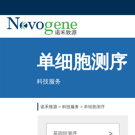
首
页
市
场
活
单细胞测序
科
动
技
服
临
科技服务
务
床
检
生
诺禾致源
>
科技服务
>
单细胞测序
测
命
科
资
>
基因组测序