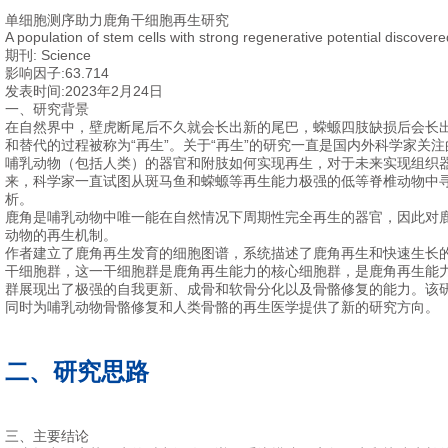
单细胞测序助力鹿角干细胞再生研究
A population of stem cells with strong regenerative potential discovere
期刊:
Science
影响因子:63.714
发表时间:2023年2月24日
一、研究背景
在自然界中，壁虎断尾后不久就会长出新的尾巴，蝾螈四肢缺损后会长
和替代的过程被称为“再生”。关于“再生”的研究一直是国内外科学家关
哺乳动物（包括人类）的器官和附肢如何实现再生，对于未来实现组织
来，科学家一直试图从斑马鱼和蝾螈等再生能力极强的低等脊椎动物中
析。
鹿角是哺乳动物中唯一能在自然情况下周期性完全再生的器官，因此对
动物的再生机制。
作者建立了鹿角再生发育的细胞图谱，系统描述了鹿角再生和快速生长
干细胞群，这一干细胞群是鹿角再生能力的核心细胞群，是鹿角再生能
群展现出了极强的自我更新、成骨和软骨分化以及骨骼修复的能力。该
同时为哺乳动物骨骼修复和人类骨骼的再生医学提供了新的研究方向。
二、研究思路
三、主要结论