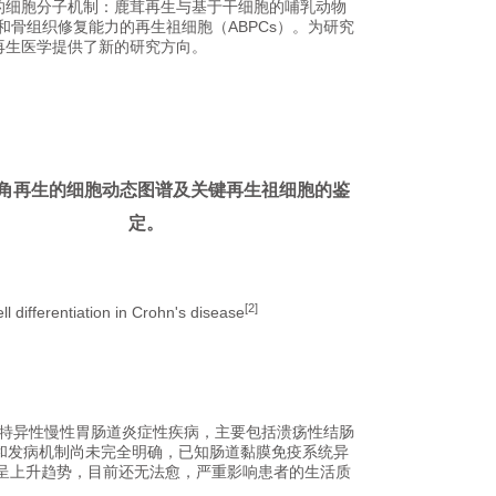
的细胞分子机制：鹿茸再生与基于干细胞的哺乳动物
骨组织修复能力的再生祖细胞（ABPCs）。为研究
再生医学提供了新的研究方向。
角再生的细胞动态图谱及关键再生祖细胞的鉴
定。
[2]
ll differentiation in Crohn's disease
因不明的一组非特异性慢性胃肠道炎症性疾病，主要包括溃疡性结肠
,CD），其病因和发病机制尚未完全明确，已知肠道黏膜免疫系统异
率呈上升趋势，目前还无法愈，严重影响患者的生活质