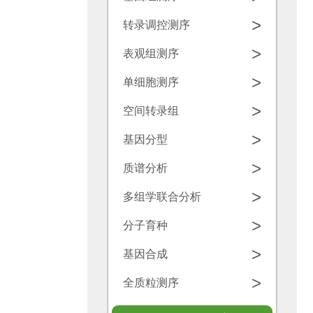
学
源
>
转录调控测序
工
中
诺
>
表观组测序
具
心
禾
>
单细胞测序
致
联
>
空间转录组
源
系
>
基因分型
我
>
质谱分析
们
>
多组学联合分析
>
分子育种
>
基因合成
>
全质粒测序