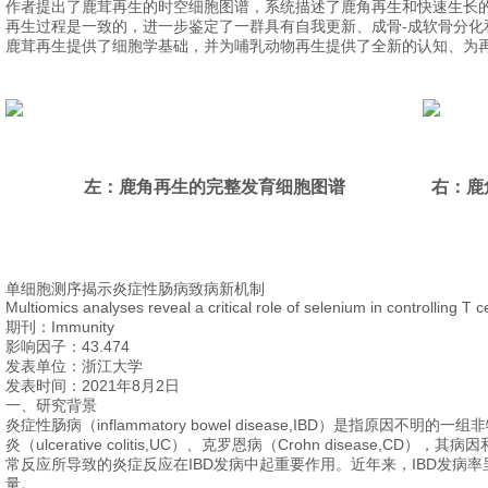
作者提出了鹿茸再生的时空细胞图谱，系统描述了鹿角再生和快速生长
再生过程是一致的，进一步鉴定了一群具有自我更新、成骨-成软骨分化和
鹿茸再生提供了细胞学基础，并为哺乳动物再生提供了全新的认知、为
左：鹿角再生的完整发育细胞图谱
右：鹿
单细胞测序揭示炎症性肠病致病新机制
Multiomics analyses reveal a critical role of selenium in controlling T ce
期刊：
Immunity
影响因子：43.474
发表单位：浙江大学
发表时间：2021年8月2日
一、研究背景
炎症性肠病（inflammatory bowel disease,IBD）是指原
炎（ulcerative colitis,UC）、克罗恩病（Crohn disease
常反应所导致的炎症反应在IBD发病中起重要作用。近年来，IBD发病
量。