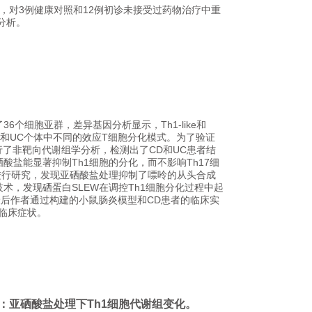
seq技术，对3例健康对照和12例初诊未接受过药物治疗中重
分析。
个细胞亚群，差异基因分析显示，Th1-like和
CD和UC个体中不同的效应T细胞分化模式。为了验证
行了非靶向代谢组学分析，检测出了CD和UC患者结
盐能显著抑制Th1细胞的分化，而不影响Th17细
进行研究，发现亚硒酸盐处理抑制了嘌呤的从头合成
技术，发现硒蛋白SLEW在调控Th1细胞分化过程中起
最后作者通过构建的小鼠肠炎模型和CD患者的临床实
临床症状。
：亚硒酸盐处理下Th1细胞代谢组变化。