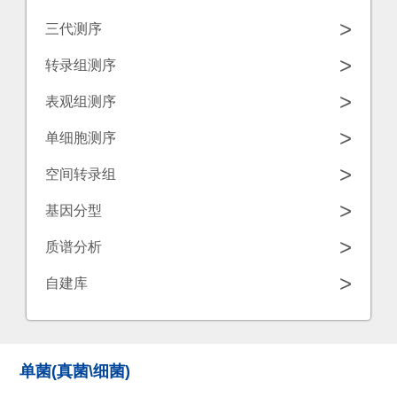
学
源
>
三代测序
工
中
诺
>
转录组测序
具
心
禾
>
表观组测序
致
联
>
单细胞测序
源
系
>
空间转录组
我
>
基因分型
们
>
质谱分析
>
自建库
单菌(真菌\细菌)