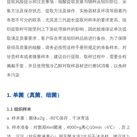
提取风险提示和注意事项：核酸提取质量与物种及组织部位、采
集方法及保存状态、提取方法及操作、实验器材及环境等因素均
有密不可分的联系，尤其是三代超长提取对样本的要求更高。组
织提取时可能受到上下游处理操作的影响，因此较难保证单次提
取满足质量要求，客户应在寄送组织样品前进行备份。为了保障
获得高质量的核酸，请务必按照送样手册所规定的准备样本。对
珍贵样本或者微量样本，建议自行提取。取样过程中，需要全程
佩戴手套，并且使用预冷乙醇对取样器材进行擦拭消毒，以免样
本污染
1. 单菌（真菌、细菌）
1.1 组织样本
a. 样本量：菌体≥2g，-80℃保存，干冰寄送
b. 样本准备：对数期4ml菌液，4000×g离心10min（4℃），弃上
清，沉淀（对应菌液离心）用无菌水洗2次后干冰送样，建议送2-