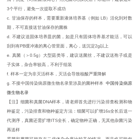
3个平行，避免一次提取不成功
c. 甘油保存的样本，需要重新液体培养基（例如 LB）活化到对数
期，不可直接送甘油保存的菌株
d. 不建议送固体培养皿的菌，如是只有固体培养基才能活，可以
刮到有PB缓冲液的离心管里面，离心，送沉淀2g以上
e. 真菌（＞0.5g）大型菇类等，建议送菌丝，不建议送孢子或是
子实体，杂合率较高，不利于组装
f. 样本一定为非灭活样本，灭活会导致核酸严重降解
g. 不接中国传染病原微生物名录里涉及的菌种样本
中国传染病原
微生物名录
【注】细菌和真菌DNA样本，请老师首先进行污染排查检测和物
种鉴定，污染排查和物种鉴定方法：细菌可以扩增16s全长后送一
代测序，真菌还需扩增ITS全长，确定物种正确，无其他杂菌污染
再送样