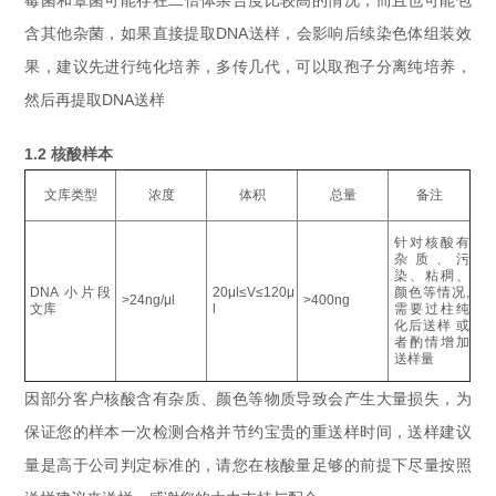
霉菌和蕈菌可能存在二倍体杂合度比较高的情况，而且也可能包
含其他杂菌，如果直接提取DNA送样，会影响后续染色体组装效
果，建议先进行纯化培养，多传几代，可以取孢子分离纯培养，
然后再提取DNA送样
1.2 核酸样本
文库类型
浓度
体积
总量
备注
针对核酸有
杂质、污
染、粘稠、
DNA 小片段
20μl≤V≤120μ
颜色等情况,
>24ng/μl
>400ng
文库
l
需要过柱纯
化后送样 或
者酌情增加
送样量
因部分客户核酸含有杂质、颜色等物质导致会产生大量损失，为
保证您的样本一次检测合格并节约宝贵的重送样时间，送样建议
量是高于公司判定标准的，请您在核酸量足够的前提下尽量按照