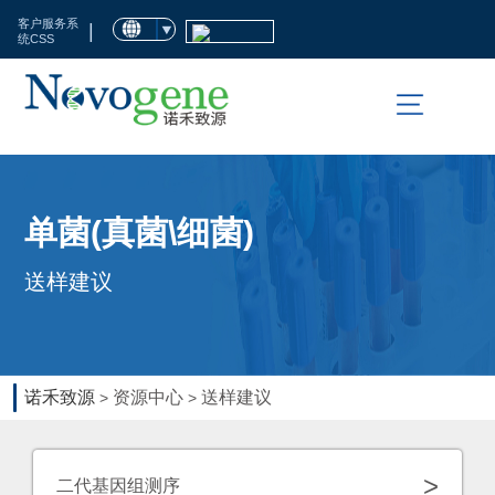
首
客户服务系
|
统CSS
页
市
场
活
科
单菌(真菌\细菌)
动
技
送样建议
服
临
务
床
检
生
诺禾致源
资源中心
送样建议
>
>
测
命
科
资
>
二代基因组测序