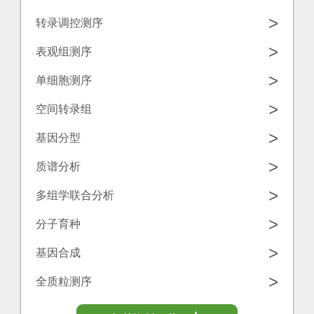
学
源
>
转录调控测序
工
中
诺
>
表观组测序
具
心
禾
>
单细胞测序
致
联
>
空间转录组
源
系
>
基因分型
我
>
质谱分析
们
>
多组学联合分析
>
分子育种
>
基因合成
>
全质粒测序