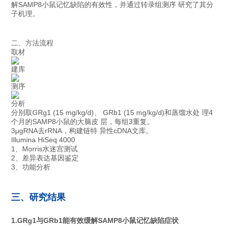
解SAMP8小鼠记忆缺陷的有效性，并通过转录组测序 研究了其分
子机理。
二、方法流程
取材
建库
测序
分析
分别取GRg1 (15 mg/kg/d)、 GRb1 (15 mg/kg/d)和蒸馏水处 理4
个月的SAMP8小鼠的大脑皮 层，每组3重复。
3μgRNA去rRNA，构建链特 异性cDNA文库。
Illumina HiSeq 4000
1、Morris水迷宫测试
2、差异表达基因鉴定
3、功能分析
三、研究结果
1.GRg1与GRb1能有效缓解SAMP8小鼠记忆缺陷症状