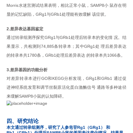
Morris水迷宫测试结果表明，相比正常小鼠，SAMP8小 鼠存在明
显的记忆缺陷，GRg1与GRb1处理能有效缓解 该症状。
2.差异表达基因鉴定
通过转录组测序探究GRg1与GRb1处理后转录本的变化情 况。结
果显示，共检测到74,885条转录本；其中GRg1处 理后差异表达
的转录本共1780条，GRb1处理后差异表达 的转录本共1066条。
3.差异基因的功能分析
对差异转录本进行GO和KEGG分析发现，GRg1和GRb1 通过促
进神经系统发育和调节丝裂原活化蛋白激酶信号 通路等多种途径
来缓解SAMP8小鼠的认知障碍。
四、研究结论
本文通过转录组测序，研究了人参皂苷Rg1（GRg1） 和
Rb1（GRb1）处理后SAMP8小鼠的基因表达变化情况。结果显