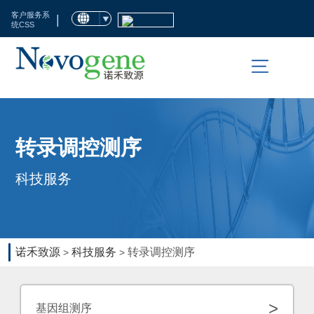
首
客户服务系
|
统CSS
页
市
场
活
科
转录调控测序
动
技
科技服务
服
临
务
床
检
生
诺禾致源
科技服务
转录调控测序
>
>
测
命
科
资
>
基因组测序