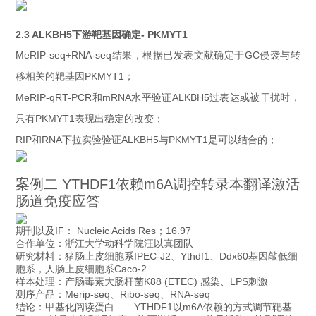
2.3 ALKBH5下游靶基因确定- PKMYT1
MeRIP-seq+RNA-seq结果，根据已发表文献确定于GC侵袭与转
移相关的靶基因PKMYT1；
MeRIP-qRT-PCR和mRNA水平验证ALKBH5过表达或被干扰时，
只有PKMYT1表现出稳定的改变；
RIP和RNA下拉实验验证ALKBH5与PKMYT1是可以结合的；
案例二 YTHDF1依赖m6A调控转录本翻译激活
肠道免疫应答
期刊以及IF：
Nucleic Acids Res；16.97
合作单位：浙江大学动科学院汪以真团队
研究材料：猪肠上皮细胞系IPEC-J2、Ythdf1、Ddx60基因敲低细
胞系，人肠上皮细胞系Caco-2
样本处理：产肠毒素大肠杆菌K88 (ETEC) 感染、LPS刺激
测序产品：Merip-seq、Ribo-seq、RNA-seq
结论：甲基化阅读蛋白——YTHDF1以m6A依赖的方式调节靶基