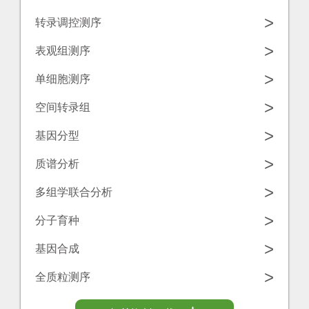
学
源
>
转录调控测序
工
中
诺
>
表观组测序
具
心
禾
>
单细胞测序
致
联
>
空间转录组
源
系
>
基因分型
我
>
质谱分析
们
>
多组学联合分析
>
分子育种
>
基因合成
>
全质粒测序