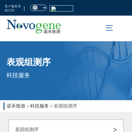
首
客户服务系
|
统CSS
页
市
场
活
科
表观组测序
动
技
科技服务
服
临
务
床
检
生
诺禾致源
科技服务
表观组测序
>
>
测
命
科
资
>
基因组测序