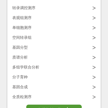
学
源
>
转录调控测序
工
中
诺
>
表观组测序
具
心
禾
>
单细胞测序
致
联
>
空间转录组
源
系
>
基因分型
我
>
质谱分析
们
>
多组学联合分析
>
分子育种
>
基因合成
>
全质粒测序