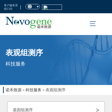
首
客户服务系
|
统CSS
页
市
场
活
科
表观组测序
动
技
科技服务
服
临
务
床
检
生
诺禾致源
科技服务
表观组测序
>
>
测
命
科
资
>
基因组测序